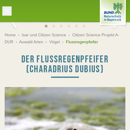
Home
›
Isar und Citizen Science
›
Citizen Science Projekt A-
DUR
›
Auwald Arten
›
Vögel
›
Flussregenpfeifer
DER FLUSSREGENPFEIFER
(CHARADRIUS DUBIUS)