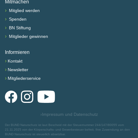
Mitmachen
›
Mitglied werden
›
Spenden
›
BN Stiftung
›
Mitglieder gewinnen
Informieren
›
Kontakt
›
Newsletter
›
Mitgliederservice
Facebook
Instagram
YouTube
›
Impressum und Datenschutz
Der BUND Naturschutz ist laut Bescheid mit der Steuernummer 244/147/80055 vom
21.11.2025 von der Körperschafts- und Gewerbesteuer befreit. Ihre Zuwendung an den
BUND Naturschutz ist steuerlich absetzbar.