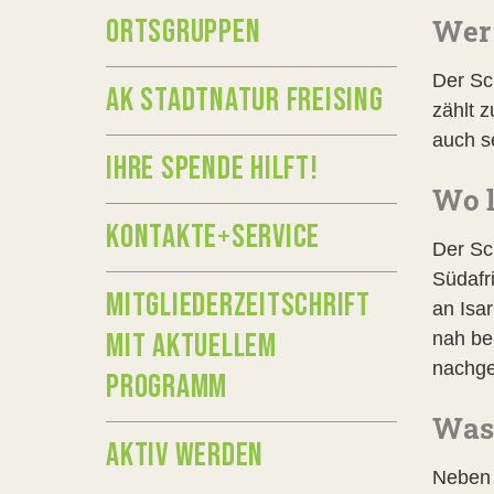
Wer 
ORTSGRUPPEN
Der Sc
AK STADTNATUR FREISING
zählt z
auch s
IHRE SPENDE HILFT!
Wo l
KONTAKTE+SERVICE
Der Sc
Südafr
MITGLIEDERZEITSCHRIFT
an Isa
MIT AKTUELLEM
nah be
nachge
PROGRAMM
Was
AKTIV WERDEN
Neben 