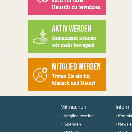
Haustür zu bewahren
AKTIV WERDEN
Gemeinsam können
wir mehr bewegen!
MITGLIED WERDEN
Treten Sie ein für
Mensch und Natur!
Mitmachen
Inform
›
›
Mitglied werden
Kontak
›
›
Spenden
Newslet