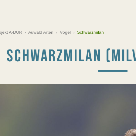
rojekt A-DUR
›
Auwald Arten
›
Vögel
›
Schwarzmilan
SCHWARZMILAN (MIL