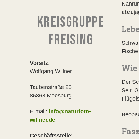
Nahrun
abzuja
KREISGRUPPE
Lebe
FREISING
Schwar
Fische
Vorsitz
:
Wie 
Wolfgang Willner
Der Sc
Taubenstraße 28
Sein G
85368 Moosburg
Flügel
E-mail:
info@naturfoto-
Beobac
willner.de
Fasz
Geschäftsstelle
: