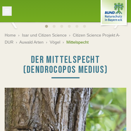
Home
›
Isar und Citizen Science
›
Citizen Science Projekt A-
DUR
›
Auwald Arten
›
Vögel
›
Mittelspecht
DER MITTELSPECHT
(DENDROCOPOS MEDIUS)