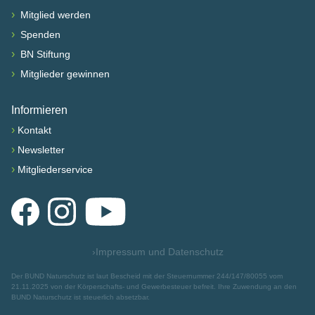
›
Mitglied werden
›
Spenden
›
BN Stiftung
›
Mitglieder gewinnen
Informieren
›
Kontakt
›
Newsletter
›
Mitgliederservice
Facebook
Instagram
YouTube
›
Impressum und Datenschutz
Der BUND Naturschutz ist laut Bescheid mit der Steuernummer 244/147/80055 vom
21.11.2025 von der Körperschafts- und Gewerbesteuer befreit. Ihre Zuwendung an den
BUND Naturschutz ist steuerlich absetzbar.