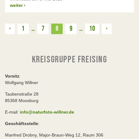
weiter
›
Zurück
Weiter
‹
1
…
7
8
9
…
10
›
KREISGRUPPE FREISING
Vorsitz
:
Wolfgang Willner
Taubenstraße 28
85368 Moosburg
E-mail:
info@naturfoto-willner.de
Geschäftsstelle
:
Manfred Drobny, Major-Braun-Weg 12, Raum 306