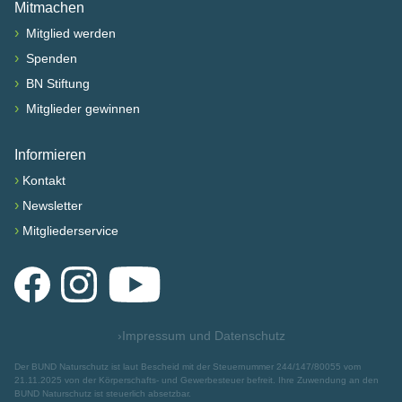
Mitmachen
›
Mitglied werden
›
Spenden
›
BN Stiftung
›
Mitglieder gewinnen
Informieren
›
Kontakt
›
Newsletter
›
Mitgliederservice
Facebook
Instagram
YouTube
›
Impressum und Datenschutz
Der BUND Naturschutz ist laut Bescheid mit der Steuernummer 244/147/80055 vom
21.11.2025 von der Körperschafts- und Gewerbesteuer befreit. Ihre Zuwendung an den
BUND Naturschutz ist steuerlich absetzbar.