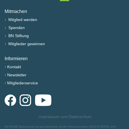
Nach oben scrollen
Mitmachen
›
Mitglied werden
›
Spenden
›
BN Stiftung
›
Mitglieder gewinnen
Informieren
›
Kontakt
›
Newsletter
›
Mitgliederservice
Facebook
Instagram
YouTube
›
Impressum und Datenschutz
Der BUND Naturschutz ist laut Bescheid mit der Steuernummer 244/147/80055 vom